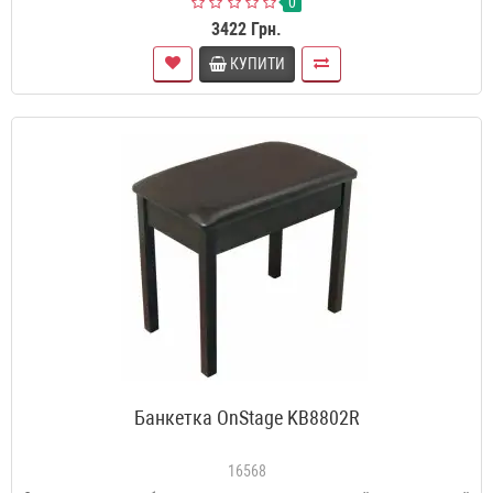
0
3422 Грн.
КУПИТИ
Банкетка OnStage KB8802R
16568