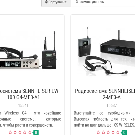
Сортування:
осистема SENNHEISER EW
Радиосистема SENNHEISE
100 G4-ME3-A1
2-ME3-A
15541
15537
ion Wireless G4 - это новейшие
Выступайте со свободными 
фонные системы, которые
Высокая гибкость для тех, кт
, чтобы расти и совершенств..
пойти на шаг дальше. XS WIRELES.
0
0