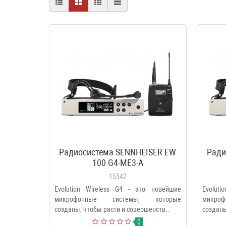
Радиосистема SENNHEISER EW
Ради
100 G4-ME3-A
15542
Evolution Wireless G4 - это новейшие
Evolut
микрофонные системы, которые
микро
созданы, чтобы расти и совершенств..
созданы
0