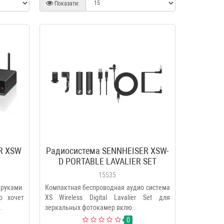
Показати:
R XSW
Радиосистема SENNHEISER XSW-
D PORTABLE LAVALIER SET
15535
руками.
Компактная беспроводная аудио система
о хочет
XS Wireless Digital Lavalier Set для
.
зеркальных фотокамер вклю..
0