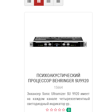
ПСИХОАКУСТИЧЕСКИЙ
ПРОЦЕССОР BEHRINGER SU9920
15664
Энхансер Sonic Ultramizer SU 9920 имеет
на каждом канале четырехсегментный
светодиодный индикатор ур..
0