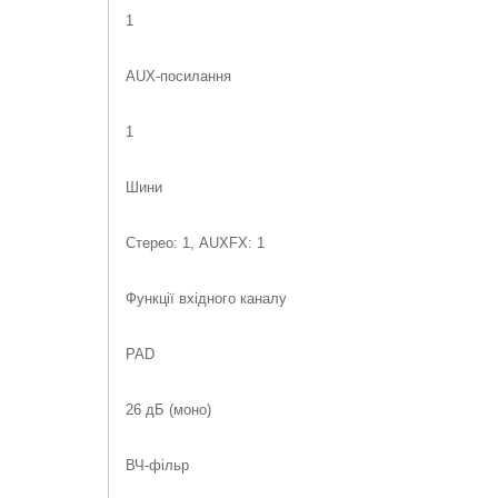
1
AUX-посилання
1
Шини
Стерео: 1, AUXFX: 1
Функції вхідного каналу
PAD
26 дБ (моно)
ВЧ-фільр