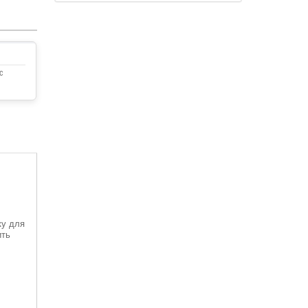
с
ку для
ить