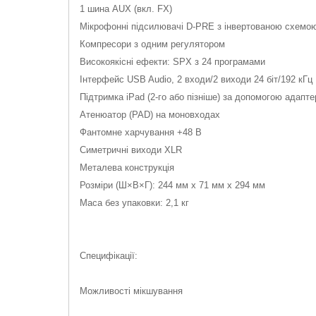
1 шина AUX (вкл. FX)
Мікрофонні підсилювачі D-PRE з інвертованою схемою
Компресори з одним регулятором
Високоякісні ефекти: SPX з 24 програмами
Інтерфейс USB Audio, 2 входи/2 виходи 24 біт/192 кГц
Підтримка iPad (2-го або пізніше) за допомогою адапте
Атенюатор (PAD) на моновходах
Фантомне харчування +48 В
Симетричні виходи XLR
Металева конструкція
Розміри (Ш×В×Г): 244 мм х 71 мм х 294 мм
Маса без упаковки: 2,1 кг
Специфікації:
Можливості мікшування