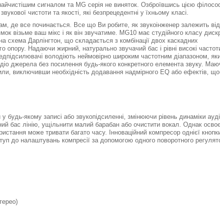
найчистішим сигналом та MG серія не виняток. Озброївшись цією філос
вукової чистоти та якості, які безпрецедентні у їхньому класі.
ам, де все починається. Все що Ви робите, як звукоінженер залежить від
мок візьме ваш мікс і як він звучатиме. MG10 має студійного класу диск
на схема Дарлінгтон, що складається з комбінації двох каскадних
го опору. Надаючи жирний, натурально звучачий бас і рівні високі частот
редпідсилювачі володіють неймовірно широким частотним діапазоном, як
удіо джерела без посилення будь-якого конкретного елемента звуку. Маю
сили, виключивши необхідність додавання надмірного EQ або ефектів, що
у будь-якому записі або звукопідсиленні, змінюючи рівень динаміки ауд
вний бас лінію, ущільнити малий барабан або очистити вокал. Однак осво
ристання може тривати багато часу. Інноваційний компресор однієї кнопк
ступ до налаштувань компресії за допомогою одного поворотного регулят
терео)