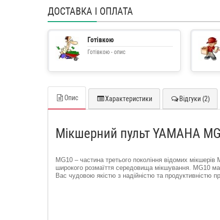
ДОСТАВКА І ОПЛАТА
Готівкою
Готівкою - опис
Опис
Характеристики
Відгуки (2)
Мікшерний пульт YAMAHA M
MG10 – частина третього покоління відомих мікшерів 
широкого розмаїття середовища мікшування. MG10 має
Вас чудовою якістю з надійністю та продуктивністю п