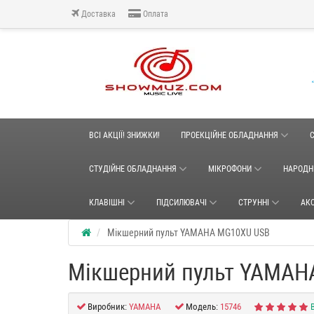
Доставка
Оплата
ВСІ АКЦІЇ! ЗНИЖКИ!
ПРОЕКЦІЙНЕ ОБЛАДНАННЯ
СТУДІЙНЕ ОБЛАДНАННЯ
МІКРОФОНИ
НАРОДН
КЛАВІШНІ
ПІДСИЛЮВАЧІ
СТРУННІ
АК
Мікшерний пульт YAMAHA MG10XU USB
Мікшерний пульт YAMAH
Виробник:
YAMAHA
Модель:
15746
В