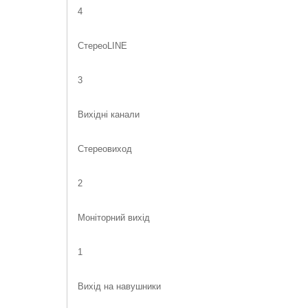
4
СтереоLINE
3
Вихідні канали
Стереовиход
2
Моніторний вихід
1
Вихід на навушники