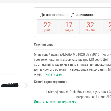
До закінчення акції залишилось:
2
2
1
7
3
2
Днів
Годин
хвилин
Стислий опис
Мікшерний пульт YAMAHA MG10XU USBMG10 – част
третього покоління відомих мікшерів MG серії. Цей
компактний мікшер має на меті надання високоякіс
для широкого розмаїття середовища мікшування. M
ж мік...
Читати далі...
Стислі характеристики
4 мікрофонних/10 лінійних входів (4 моно + 3 
стереошина, 1 шина AUX
Дивитись всі характеристики