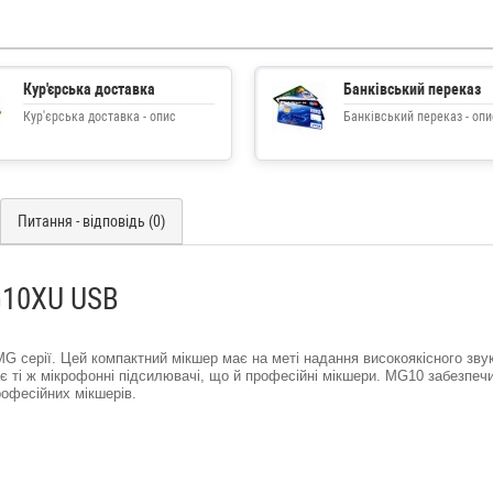
Кур'єрська доставка
Банківський переказ
Кур'єрська доставка - опис
Банківський переказ - опи
Питання - відповідь (0)
G10XU USB
MG серії. Цей компактний мікшер має на меті надання високоякісного зву
 ті ж мікрофонні підсилювачі, що й професійні мікшери. MG10 забезпеч
рофесійних мікшерів.