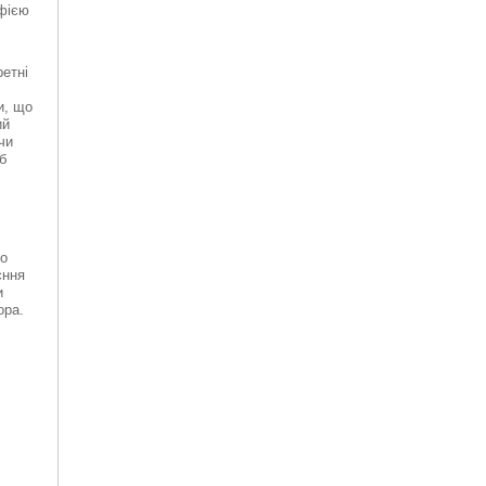
офією
ретні
и, що
ий
чи
б
іо
єння
и
ора.