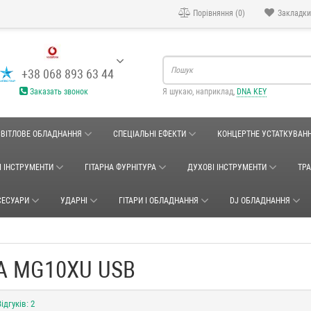
Порівняння (0)
Закладки
+38 068 893 63 44
Заказать звонок
Я шукаю, наприклад,
DNA KEY
СВІТЛОВЕ ОБЛАДНАННЯ
СПЕЦІАЛЬНІ ЕФЕКТИ
КОНЦЕРТНЕ УСТАТКУВАН
І ІНСТРУМЕНТИ
ГІТАРНА ФУРНІТУРА
ДУХОВІ ІНСТРУМЕНТИ
ТР
СЕСУАРИ
УДАРНІ
ГІТАРИ І ОБЛАДНАННЯ
DJ ОБЛАДНАННЯ
A MG10XU USB
ідгуків: 2