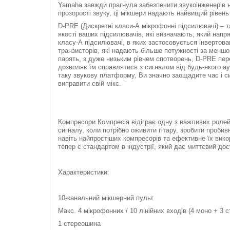
Yamaha завжди прагнула забезпечити звукоінженерів 
прозорості звуку, ці мікшери надають найвищий рівень з
D-PRE (Дискретні класи-А мікрофонні підсилювачі) – т
якості ваших підсилювачів, які визначають, який напря
класу-А підсилювачі, в яких застосовується інвертова
транзисторів, які надають більше потужності за меншо
парять, з дуже низьким рівнем спотворень, D-PRE пе
дозволяє їм справлятися з сигналом від будь-якого а
таку звукову платформу, Ви значно заощадите час і 
виправити свій мікс.
Компресори Компресія відіграє одну з важливих ролей 
сигналу, коли потрібно оживити гітару, зробити проби
навіть найпростіших компресорів та ефективне їх вико
тепер є стандартом в індустрії, який дає миттєвий до
Характеристики:
10-канальний мікшерний пульт
Макс. 4 мікрофонних / 10 лінійних входів (4 моно + 3 с
1 стереошина