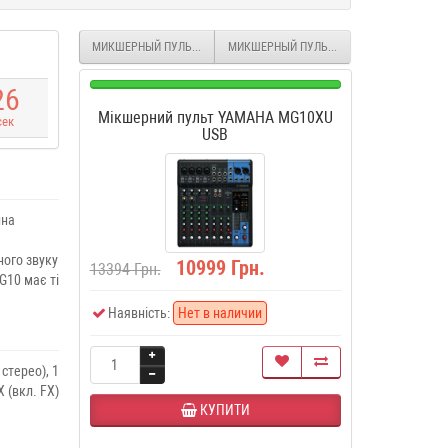
МИКШЕРНЫЙ ПУЛЬТ YAMAHA MG16
МИКШЕРНЫЙ ПУЛЬТ SOUNDKING MIX04AU
2
5
Мікшерний пульт YAMAHA MG10XU
сек
USB
ина
ного звуку
10999 Грн.
13394 Грн.
G10 має ті
Наявність:
Нет в наличии
стерео), 1
 (вкл. FX)
КУПИТИ