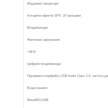
Вбудовані процесори
Алгоритм ефектів SPX: 24 програми
Входи/виходи
Фантомне харчування
+48 В
Цифрові входи/виходи
Підтримка інтерфейсу USB Audio Class 2.0, частота диск
Вхідні канали
МоноMIC/LINE