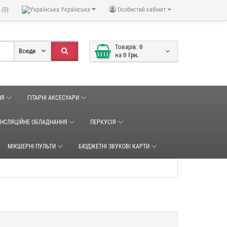
 (0)
Українська
Особистий кабінет
Товарів:
0
Всюди
на
0 Грн.
НЯ
ГІТАРНІ АКСЕСУАРИ
АНСЛЯЦІЙНЕ ОБЛАДНАННЯ
ПЕРКУСІЯ
МІКШЕРНІ ПУЛЬТИ
БЮДЖЕТНІ ЗВУКОВІ КАРТИ