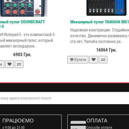
ный пульт SOUNDCRAFT
Микшерный пульт YAMAHA MG
-5
Надежная конструкция. Студийно
ft Notepad-5 - это компактный 5-
качество. Динамично развиваясь
ый микшерный пульт, который
ста лет, Yamaha постоянно ра..
авляет легендарное..
16064 Грн.
6903 Грн.
Купити
и
ПРАЦЮЄМО
ОПЛАТА
з 9:00 до 21:00
Способи оплати