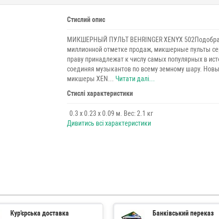
Стислий опис
МИКШЕРНЫЙ ПУЛЬТ BEHRINGER XENYX 502Подобра
миллионной отметке продаж, микшерные пульты се
праву принадлежат к числу самых популярных в ист
соединяя музыкантов по всему земному шару. Нов
микшеры XEN...
Читати далі...
Стислі характеристики
0.3 x 0.23 x 0.09 м. Вес: 2.1 кг
Дивитись всі характеристики
Кур'єрська доставка
Банківський переказ