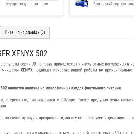
Кур'єрська доставка - опис
Банківський переказ - опи
Питання - відповідь (0)
ER XENYX 502
е пульты серии UB по праву принадлежат к числу самых популярных в ис
ые микшеры
XENYX
поднимут качество вашей работы на принципиально
02 является наличие на микрофонных входах фантомного питания.
са, стереовыход на наушники и CD/tape. Также предусмотрены назна
ции.
по качеству звука, прозрачности, запасу по перегрузке и динамике c э
звучанию тепло и музыкальность мега-консолей, на которых в 60-х и 70-х