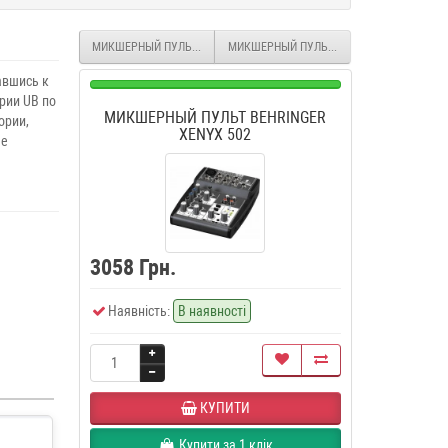
МИКШЕРНЫЙ ПУЛЬТ BEHRINGER XENYX 802
МИКШЕРНЫЙ ПУЛЬТ BEHRINGER XENYX 30
вшись к
рии UB по
МИКШЕРНЫЙ ПУЛЬТ BEHRINGER
ории,
XENYX 502
ые
3058 Грн.
Наявність:
В наявності
КУПИТИ
Купити за 1 клiк