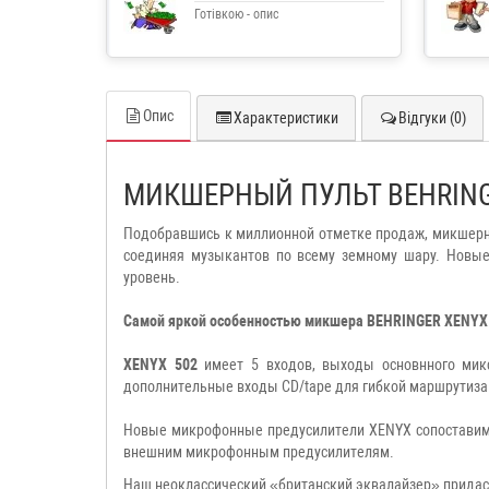
Готівкою - опис
Опис
Характеристики
Відгуки (0)
МИКШЕРНЫЙ ПУЛЬТ BEHRING
Подобравшись к миллионной отметке продаж, микшерны
соединяя музыкантов по всему земному шару. Нов
уровень.
Самой яркой особенностью микшера BEHRINGER XENYX 5
XENYX 502
имеет 5 входов, выходы основнного мик
дополнительные входы CD/tape для гибкой маршрутиза
Новые микрофонные предусилители XENYX сопоставимы 
внешним микрофонным предусилителям.
Наш неоклассический «британский эквалайзер» придаст 