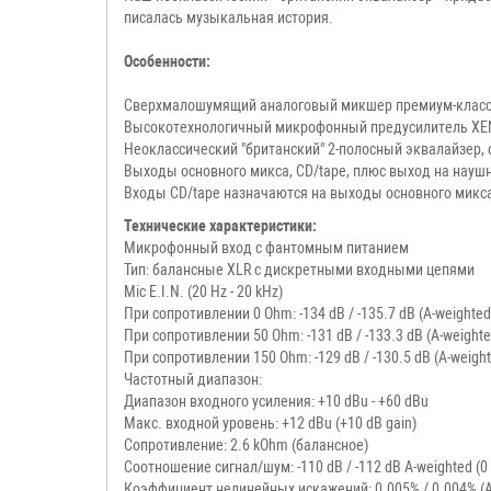
писалась музыкальная история.
Особенности:
Сверхмалошумящий аналоговый микшер премиум-класс
Высокотехнологичный микрофонный предусилитель XEN
Неоклассический "британский" 2-полосный эквалайзер
Выходы основного микса, CD/tape, плюс выход на науш
Входы CD/tape назначаются на выходы основного микс
Технические характеристики:
Микрофонный вход с фантомным питанием
Тип: балансные XLR с дискретными входными цепями
Mic E.I.N. (20 Hz - 20 kHz)
При сопротивлении 0 Ohm: -134 dB / -135.7 dB (A-weighted
При сопротивлении 50 Ohm: -131 dB / -133.3 dB (A-weighte
При сопротивлении 150 Ohm: -129 dB / -130.5 dB (A-weigh
Частотный диапазон:
Диапазон входного усиления: +10 dBu - +60 dBu
Макс. входной уровень: +12 dBu (+10 dB gain)
Сопротивление: 2.6 kOhm (балансное)
Соотношение сигнал/шум: -110 dB / -112 dB A-weighted (0 d
Коэффициент нелинейных искажений: 0.005% / 0.004% (A