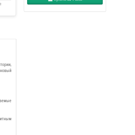
с
тории,
 новый
чаемые
литным