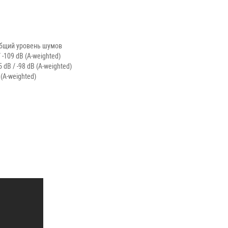
Общий уровень шумов
-109 dB (A-weighted)
dB / -98 dB (A-weighted)
(A-weighted)