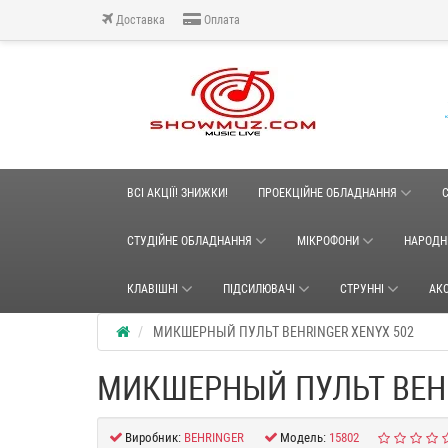
Доставка
Оплата
ВСІ АКЦІЇ! ЗНИЖКИ!
ПРОЕКЦІЙНЕ ОБЛАДНАННЯ
СТУДІЙНЕ ОБЛАДНАННЯ
МІКРОФОНИ
НАРОДН
КЛАВІШНІ
ПІДСИЛЮВАЧІ
СТРУННІ
АК
МИКШЕРНЫЙ ПУЛЬТ BEHRINGER XENYX 502
МИКШЕРНЫЙ ПУЛЬТ BEHR
Виробник:
BEHRINGER
Модель:
15802