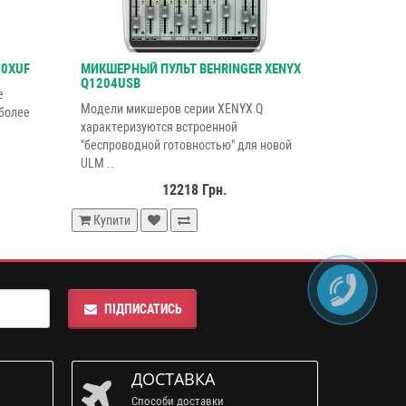
10XUF
МИКШЕРНЫЙ ПУЛЬТ BEHRINGER XENYX
Q1204USB
е
Модели микшеров серии XENYX Q
 более
характеризуются встроенной
"беспроводной готовностью" для новой
ULM ..
12218 Грн.
Купити
ПІДПИСАТИСЬ
ДОСТАВКА
Способи доставки