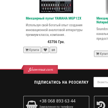
Микшерный пульт YAMAHA MGP12X
Микшер
Notepad
Используя свой богатый опыт создания
Soundcra
инновационной аналоговой аппаратуры
канальн
премиум-класса, компания..
предост
43756 Грн.
Купити
Купит
Showmuz.com
ПІДПИСАТИСЬ НА РОЗСИЛКУ
+38 068 893 63 44
Замовлення по телефону