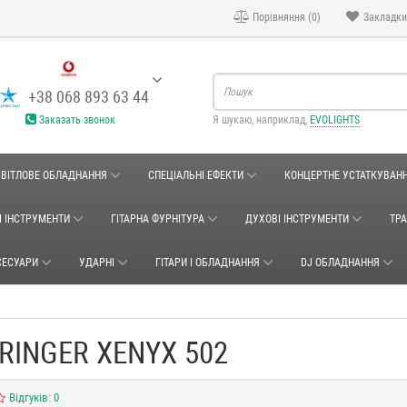
Порівняння (0)
Закладки
+38 068 893 63 44
Заказать звонок
Я шукаю, наприклад,
EVOLIGHTS
СВІТЛОВЕ ОБЛАДНАННЯ
СПЕЦІАЛЬНІ ЕФЕКТИ
КОНЦЕРТНЕ УСТАТКУВАН
І ІНСТРУМЕНТИ
ГІТАРНА ФУРНІТУРА
ДУХОВІ ІНСТРУМЕНТИ
ТР
СЕСУАРИ
УДАРНІ
ГІТАРИ І ОБЛАДНАННЯ
DJ ОБЛАДНАННЯ
INGER XENYX 502
Відгуків: 0