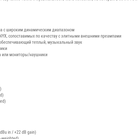
а c широким динамическим диапазоном
YX, сопоставимых по качеству с элитными внешними преампами
, обеспечивающий теплый, музыкальный звук
ники
а или мониторы/наушники
)
d)
ted)
Bu in / +22 dB gain)
-weighted)