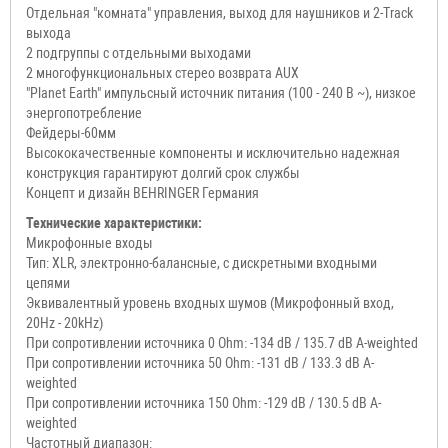
Отдельная "комната" управления, выход для наушников и 2-Track
выхода
2 подгруппы с отдельными выходами
2 многофункциональных стерео возврата AUX
"Planet Earth" импульсный источник питания (100 - 240 В ~), низкое
энергопотребление
Фейдеры-60мм
Высококачественные компоненты и исключительно надежная
конструкция гарантируют долгий срок службы
Концепт и дизайн BEHRINGER Германия
Технические характеристики:
Микрофонные входы
Тип: XLR, электронно-балансные, с дискретными входными
цепями
Эквивалентный уровень входных шумов (Микрофонный вход,
20Hz - 20kHz)
При сопротивлении источника 0 Ohm: -134 dB / 135.7 dB A-weighted
При сопротивлении источника 50 Ohm: -131 dB / 133.3 dB A-
weighted
При сопротивлении источника 150 Ohm: -129 dB / 130.5 dB A-
weighted
Частотный диапазон: