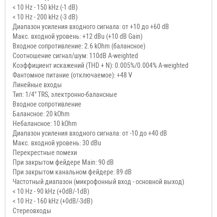
< 10 Hz - 150 kHz (-1 dB)
< 10 Hz - 200 kHz (-3 dB)
Диапазон усиления входного сигнала: от +10 до +60 dB
Макс. входной уровень: +12 dBu (+10 dB Gain)
Входное сопротивление: 2.6 kOhm (балансное)
Соотношение сигнал/шум: 110dB A-weighted
Коэффициент искажений (THD + N): 0.005%/0.004% A-weighted
Фантомное питание (отключаемое): +48 V
Линейные входы
Тип: 1/4" TRS, электронно-балансные
Входное сопротивление
Балансное: 20 kOhm
Небалансное: 10 kOhm
Диапазон усиления входного сигнала: от -10 до +40 dB
Макс. входной уровень: 30 dBu
Перекрестные помехи
При закрытом фейдере Main: 90 dB
При закрытом канальном фейдере: 89 dB
Частотный диапазон (микрофонный вход - основной выход)
< 10 Hz - 90 kHz (+0dB/-1dB)
< 10 Hz - 160 kHz (+0dB/-3dB)
Стереовходы