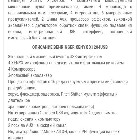
Behringer XENYX X1204USB - компактный малошумящий
микшерный пульт премиум-класса, имеет 4 моновхода с
независимыми компрессорами, 4 стереовхода, 6 микрофонных
предусилителей, 2 шины Aux, процессор эффектов, выходной
эквалайзер с детектором обратной связи, функцию подавления
вокала, интегрированный USB интерфейс, встроенный
импульсный блок питания.
ОПИСАНИЕ BEHRINGER XENYX X1204USB
8-канальный микшерный пульт с USB-интерфейсом
4 XENYX микрофонных предусилителя с фантомным питанием
4 Компрессора
3-полосный эквалайзер
Процессор эффектов с 16 редактируемыми пресетами (включая
реверберацию,
хорус, фленджер, задержка, Pitch Shifter, мульти-эффекты и
длительное
хранение параметров настроек пользователя)
Интегрированный стерео-USB-аудиоинтефейс для прямого
подключения к компьютеру
2 посыла AUX на каждый канал
Индикатор "пиков",Mute / Alt 3-4, соло и PFL функции на всех
каналах