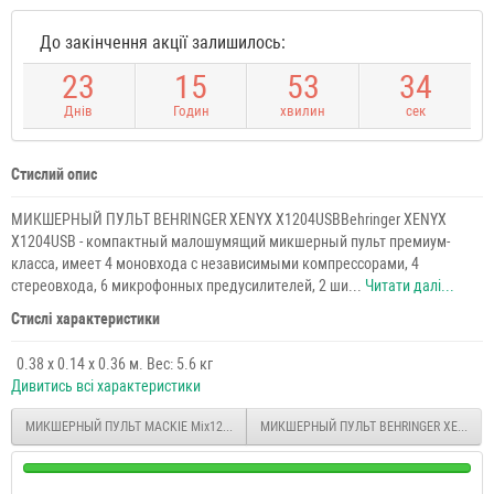
До закінчення акції залишилось:
2
3
1
5
5
3
3
3
Днів
Годин
хвилин
сек
Стислий опис
МИКШЕРНЫЙ ПУЛЬТ BEHRINGER XENYX X1204USBBehringer XENYX
X1204USB - компактный малошумящий микшерный пульт премиум-
класса, имеет 4 моновхода с независимыми компрессорами, 4
стереовхода, 6 микрофонных предусилителей, 2 ши...
Читати далі...
Стислі характеристики
0.38 x 0.14 x 0.36 м. Вес: 5.6 кг
Дивитись всі характеристики
МИКШЕРНЫЙ ПУЛЬТ MACKIE Mix12FX
МИКШЕРНЫЙ ПУЛЬТ BEHRINGER XENYX Q