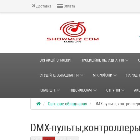
Доставка
Оплата
ВСІ АКЦІЇ! ЗНИЖКИ!
ПРОЕКЦІЙНЕ ОБЛАДНАННЯ
СТУДІЙНЕ ОБЛАДНАННЯ
МІКРОФОНИ
НАРОДН
КЛАВІШНІ
ПІДСИЛЮВАЧІ
СТРУННІ
АК
Світлове обладнання
DMX-пульты,контролле
DMX-пульты,контроллер