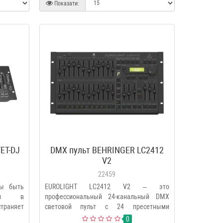
Показати:
ET-DJ
DMX пульт BEHRINGER LC2412
V2
22459
ны быть
EUROLIGHT LC2412 V2 – это
ими в
профессиональный 24-канальный DMX
траняет
световой пульт с 24 пресетными
каналами,..
0