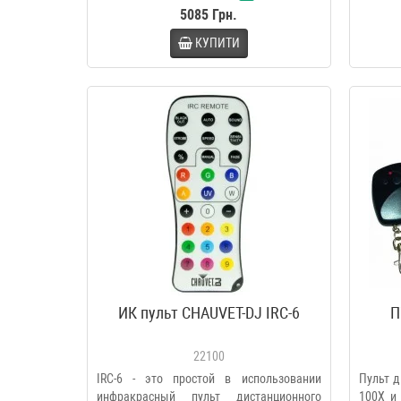
5085 Грн.
КУПИТИ
ИК пульт CHAUVET-DJ IRC-6
П
22100
IRC-6 - это простой в использовании
Пульт д
инфракрасный пульт дистанционного
100X и