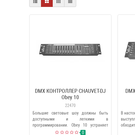
DMX КОНТРОЛЛЕР CHAUVET-DJ
DMX
Obey 10
22470
Большие световые шоу должны быть
В насто
доступными и легкими в
выступл
программировании. Obey 10 устраняет
обходит
разрыв м..
0