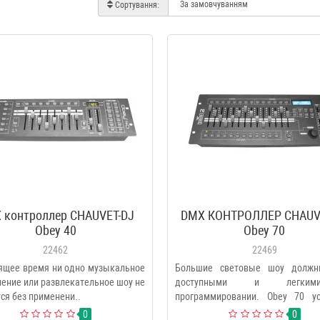
Сортування:
 контроллер CHAUVET-DJ
DMX КОНТРОЛЛЕР CHAUV
Obey 40
Obey 70
22462
22469
ящее время ни одно музыкальное
Большие световые шоу долж
ение или развлекательное шоу не
доступными и легк
ся без применени..
программировании. Obey 70 ус
разрыв м..
0
0