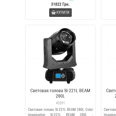
31822 Грн.
КУПИТИ
Световая голова SI-221L BEAM
Свет
280L
43391
Световая голова SI-221L BEAM 280L Color
Светова
Imagination SI-221L BEAM 280L -
Imagi