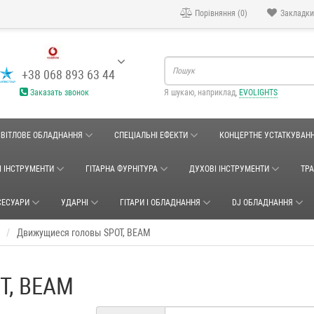
Порівняння (0)
Закладки
+38 068 893 63 44
Заказать звонок
Я шукаю, наприклад,
EVOLIGHTS
СВІТЛОВЕ ОБЛАДНАННЯ
СПЕЦІАЛЬНІ ЕФЕКТИ
КОНЦЕРТНЕ УСТАТКУВАН
І ІНСТРУМЕНТИ
ГІТАРНА ФУРНІТУРА
ДУХОВІ ІНСТРУМЕНТИ
ТР
СЕСУАРИ
УДАРНІ
ГІТАРИ І ОБЛАДНАННЯ
DJ ОБЛАДНАННЯ
е
Движущиеся головы SPOT, BEAM
T, BEAM