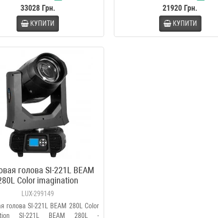
33028 Грн.
21920 Грн.
КУПИТИ
КУПИТИ
овая голова SI-221L BEAM
280L Color imagination
LUX-299149
я голова SI-221L BEAM 280L Color
nation SI-221L BEAM 280L -