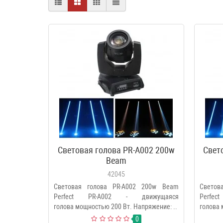
Световая голова PR-A002 200w
Свет
Beam
42045
Световая голова PR-A002 200w Beam
Светов
Perfect PR-A002 - движущаяся
Perfe
голова мощностью 200 Вт. Напряжение: ..
голова 
0