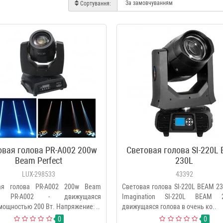
Сортування:
овая голова PR-A002 200w
Световая голова SI-220L
Beam Perfect
230L
LUX-298533
43392
ая голова PR-A002 200w Beam
Световая голова SI-220L BEAM 23
ct PR-A002 - движущаяся
Imagination SI-220L BEAM 
мощностью 200 Вт. Напряжение: ..
движущаяся голова в очень ко..
0
0