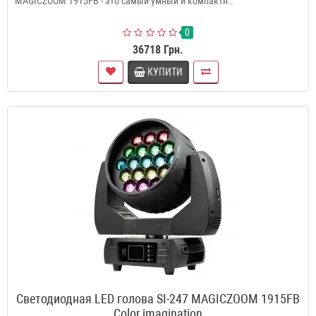
MAGICZOOM 1915FB - это самый умный и компактн..
0
36718 Грн.
КУПИТИ
Светодиодная LED голова SI-247 MAGICZOOM 1915FB
Color imagination